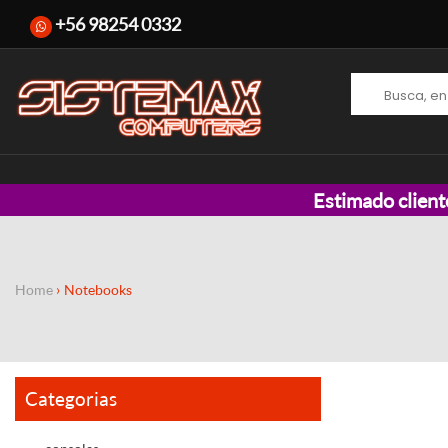
+56 98254 0332
Estimado client
Home
Notebooks
Categorias