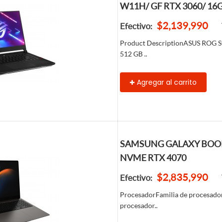
W11H/ GF RTX 3060/ 16G
$2,139,990
Efectivo:
Product DescriptionASUS ROG St
512 GB ..
Agregar al carrito
SAMSUNG GALAXY BOOK 3
NVME RTX 4070
$2,835,990
Efectivo:
ProcesadorFamilia de procesador
procesador..