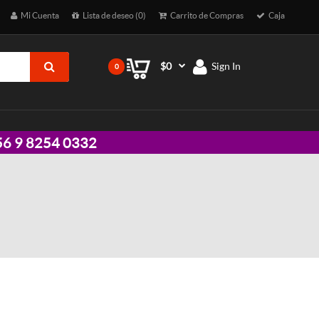
Mi Cuenta
Lista de deseo (0)
Carrito de Compras
Caja
$0
Sign In
0
 +56 9 8254 0332