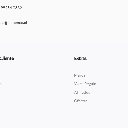
 98254 0332
tas@sistemax.cl
 Cliente
Extras
Marca
es
Vales Regalo
Afiliados
Ofertas