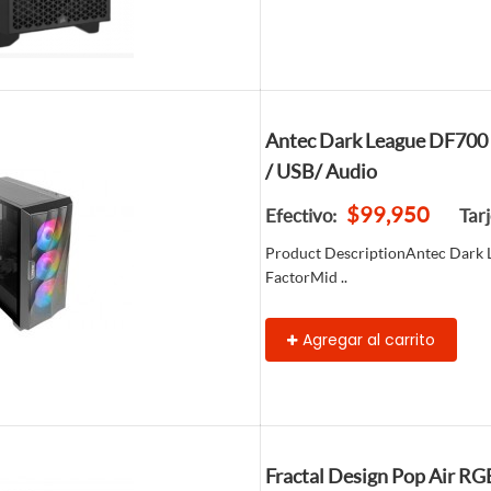
Antec Dark League DF700 
/ USB/ Audio
$99,950
Efectivo:
Tar
Product DescriptionAntec Dark
FactorMid ..
Agregar al carrito
Fractal Design Pop Air RG