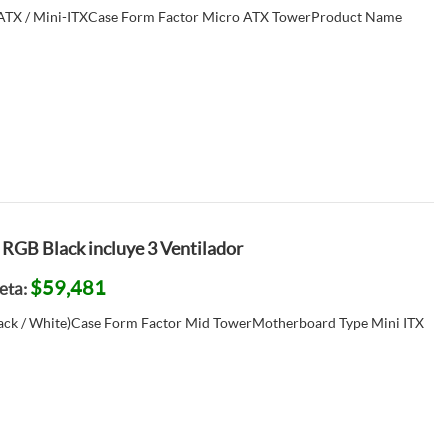
ATX / Mini-ITXCase Form Factor Micro ATX TowerProduct Name
RGB Black incluye 3 Ventilador
$59,481
jeta:
ck / White)Case Form Factor Mid TowerMotherboard Type Mini ITX