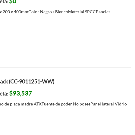
$0
jeta:
 x 200 x 400mmColor Negro / BlancoMaterial SPCCPaneles
Black (CC-9011251-WW)
$93,537
jeta:
o de placa madre ATXFuente de poder No poseePanel lateral Vidrio