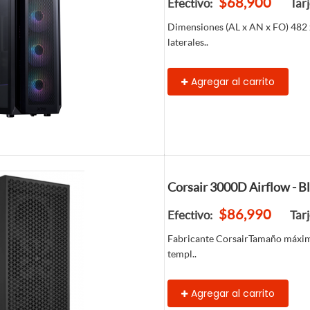
$68,900
Efectivo:
Tar
Dimensiones (AL x AN x FO) 482
laterales..
Agregar al carrito
Corsair 3000D Airflow - 
$86,990
Efectivo:
Tar
Fabricante CorsairTamaño máxim
templ..
Agregar al carrito