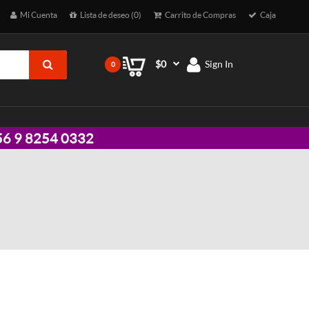
Mi Cuenta
Lista de deseo (0)
Carrito de Compras
Caja
$0
Sign In
0
 +56 9 8254 0332