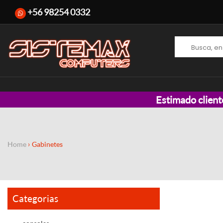
+56 98254 0332
Estimado client
Home
Gabinetes
Categorias