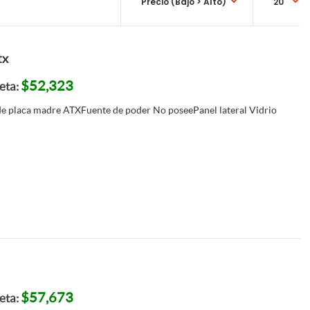
tx
$52,323
jeta:
 placa madre ATXFuente de poder No poseePanel lateral Vidrio
$57,673
jeta: