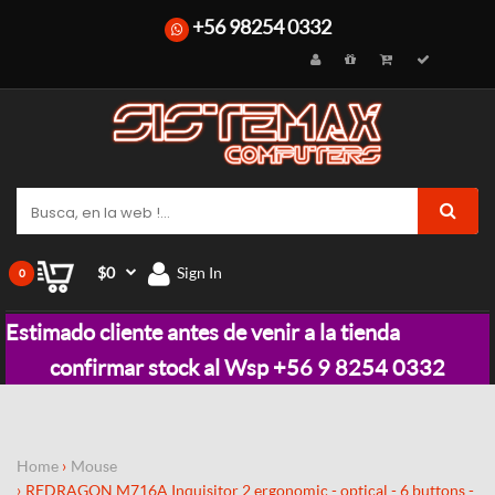
+56 98254 0332
$0
Sign In
0
Estimado cliente antes de venir a la tienda
confirmar stock al Wsp +56 9 8254 0332
Home
Mouse
REDRAGON M716A Inquisitor 2 ergonomic - optical - 6 buttons -